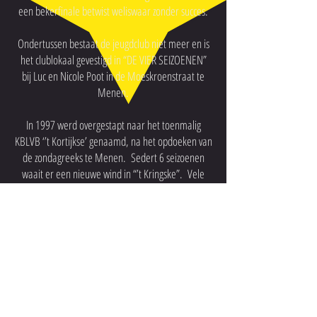
een bekerfinale betwist weliswaar zonder succes.
Ondertussen bestaat de jeugdclub niet meer en is
het clublokaal gevestigd in “DE VIER SEIZOENEN”
bij Luc en Nicole Poot in de Moeskroenstraat te
Menen.
In 1997 werd overgestapt naar het toenmalig
KBLVB ‘’t Kortijkse’ genaamd, na het opdoeken van
de zondagreeks te Menen. Sedert 6 seizoenen
waait er een nieuwe wind in “’t Kringske”. Vele
nieuwe, jonge spelers werden ingeschakeld om de
wat moegespeelde en op ouderdom gekomen
kampioenenploeg te vervangen. Een nieuw
bestuur werd gevormd en met succes. De
jaarlijkse kaarting werd terug ingevoerd en een
eigen voetbaltornooi tijdens de maand augustus
werd opgestart als voorbereiding voor de
competitie. De jaarlijkse uitstap na het seizoen is