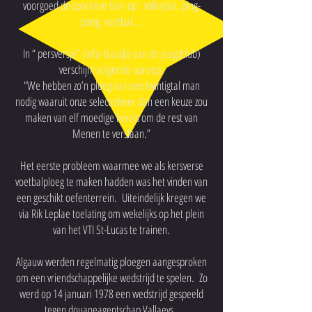
voorgoed de sportieve toer op : volleybal, ping-
pong, voetbal …
In “ persversje” (info-blaadje van de jeugdclub)
verschijnt volgende oproep:
“We hebben zo’n ploeg van een twintigtal man
nodig waaruit onze selectieheer dan een keuze zou
maken van elf moedige kerels om de rest van
Menen te verslaan.”
Het eerste probleem waarmee we als kersverse
voetbalploeg te maken hadden was het vinden van
een geschikt oefenterrein. Uiteindelijk kregen we
via Rik Leplae toelating om wekelijks op het plein
van het VTI St-Lucas te trainen.
Algauw werden regelmatig ploegen aangesproken
om een vriendschappelijke wedstrijd te spelen. Zo
werd op 14 januari 1978 een wedstrijd gespeeld
tegen douaneagentschap Vallaeys.