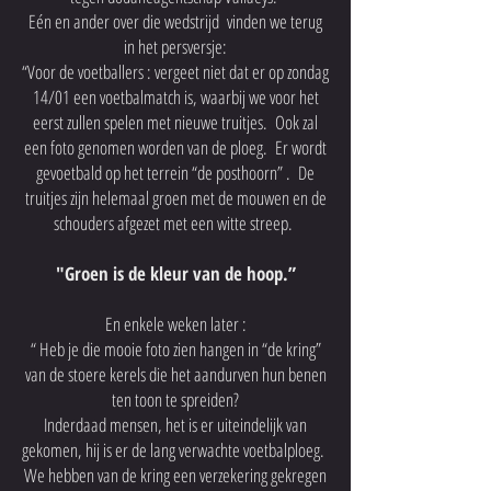
Eén en ander over die wedstrijd vinden we terug
in het persversje:
“Voor de voetballers : vergeet niet dat er op zondag
14/01 een voetbalmatch is, waarbij we voor het
eerst zullen spelen met nieuwe truitjes. Ook zal
een foto genomen worden van de ploeg. Er wordt
gevoetbald op het terrein “de posthoorn” . De
truitjes zijn helemaal groen met de mouwen en de
schouders afgezet met een witte streep.
"Groen is de kleur van de hoop.”
En enkele weken later :
“ Heb je die mooie foto zien hangen in “de kring”
van de stoere kerels die het aandurven hun benen
ten toon te spreiden?
Inderdaad mensen, het is er uiteindelijk van
gekomen, hij is er de lang verwachte voetbalploeg.
We hebben van de kring een verzekering gekregen