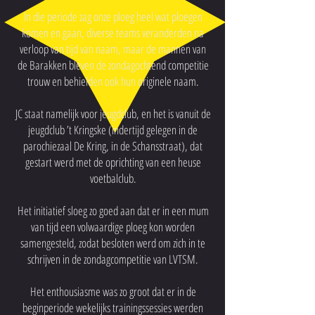
In die periode zag onze ploeg heel wat ploegen
komen en gaan, diverse teams veranderden na
verloop van tijd van naam, maar de mannen van
de Barakken bleven de zondagochtend competitie
trouw en behielden ook hun originele naam.
JC staat namelijk voor jeugdclub, en het is vanuit de
jeugdclub ’t Kringske (indertijd gelegen in de
parochiezaal De Kring, in de Schansstraat), dat
gestart werd met de oprichting van een heuse
voetbalclub.
Het initiatief sloeg zo goed aan dat er in een mum
van tijd een volwaardige ploeg kon worden
samengesteld, zodat besloten werd om zich in te
schrijven in de zondagcompetitie van LVTSM.
Het enthousiasme was zo groot dat er in de
beginperiode wekelijks trainingssessies werden