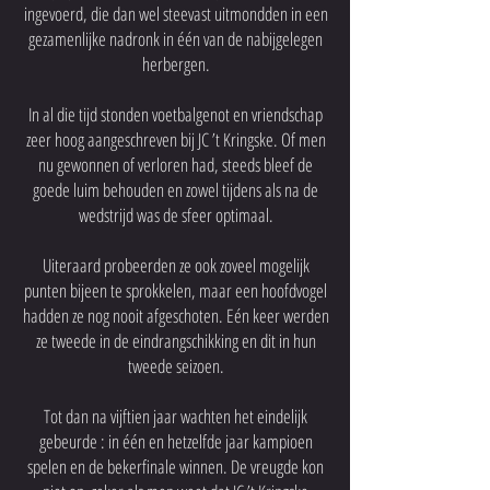
ingevoerd, die dan wel steevast uitmondden in een
gezamenlijke nadronk in één van de nabijgelegen
herbergen.
In al die tijd stonden voetbalgenot en vriendschap
zeer hoog aangeschreven bij JC ’t Kringske. Of men
nu gewonnen of verloren had, steeds bleef de
goede luim behouden en zowel tijdens als na de
wedstrijd was de sfeer optimaal.
Uiteraard probeerden ze ook zoveel mogelijk
punten bijeen te sprokkelen, maar een hoofdvogel
hadden ze nog nooit afgeschoten. Eén keer werden
ze tweede in de eindrangschikking en dit in hun
tweede seizoen.
Tot dan na vijftien jaar wachten het eindelijk
gebeurde : in één en hetzelfde jaar kampioen
spelen en de bekerfinale winnen. De vreugde kon