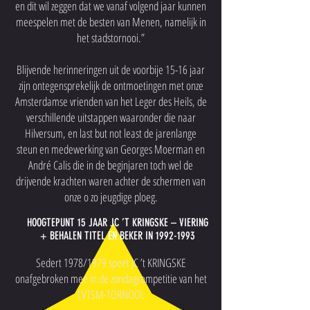
en dit wil zeggen dat we vanaf volgend jaar kunnen
meespelen met de besten van Menen, namelijk in
het stadstornooi.”
Blijvende herinneringen uit de voorbije 15-16 jaar
zijn ontegensprekelijk de ontmoetingen met onze
Amsterdamse vrienden van het Leger des Heils, de
verschillende uitstappen waaronder die naar
Hilversum, en last but not least de jarenlange
steun en medewerking van Georges Moerman en
André Calis die in de beginjaren toch wel de
drijvende krachten waren achter de schermen van
onze o zo jeugdige ploeg.
HOOGTEPUNT 15 JAAR JC ’T KRINGSKE – VIERING
+ BEHALEN TITEL EN BEKER IN 1992-1993
Sedert 1978/1979 speet JC ’t KRINGSKE
onafgebroken mee in de zondagcompetitie van het
LVTSM-TORNOOI.