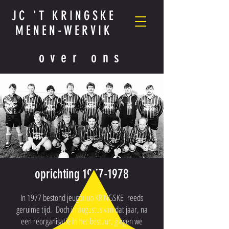
JC 'T KRINGSKE
MENEN-WERVIK
over ons
oprichting
1977-1978
In 1977 bestond jeugdclub KRINGSKE reeds
geruime tijd. Doch in augustus van dat jaar, na
een reorganisatie in het bestuur, gingen we