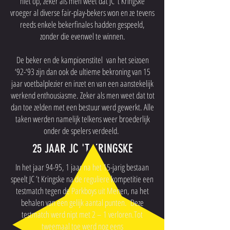
niet op, zeker als men weet dat JC ’t Kringske
vroeger al diverse fair-play-bekers won en ze tevens
reeds enkele bekerfinales hadden gespeeld,
zonder die evenwel te winnen.
De beker en de kampioenstitel van het seizoen
‘92-‘93 zijn dan ook de ultieme bekroning van 15
jaar voetbalplezier en inzet en van een aanstekelijk
werkend enthousiasme. Zeker als men weet dat tot
dan toe zelden met een bestuur werd gewerkt. Alle
taken werden namelijk telkens weer broederlijk
onder de spelers verdeeld.
25 JAAR JC 'T KRINGSKE
In het jaar 94-95, 1 jaar na het 15-jarig bestaan
speelt JC ’t Kringske na de reguliere kompetitie een
testmatch tegen de Parkboys uit Menen, na het
behalen van een gelijk aantal punten. Deze
testmatch werd nipt met 2 – 1 verloren.Tot
tweemaal toe werd nog eens